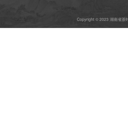
Copyright © 2023 湖南省