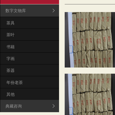
数字文物库
茶具
茶叶
书籍
字画
茶器
年份老茶
其他
典藏咨询