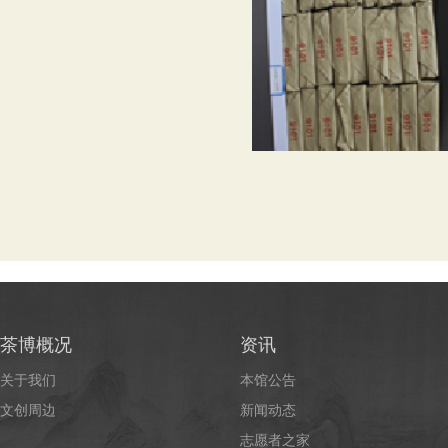
茶博概况
资讯
关于我们
本馆公告
文创周边
新闻动态
志愿者之家