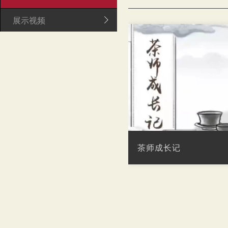
展示视频
茶师成长记