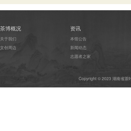
茶博概况
资讯
关于我们
本馆公告
文创周边
新闻动态
志愿者之家
Copyright © 2023 湖南省