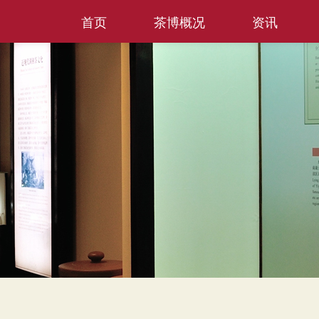
首页
茶博概况
资讯