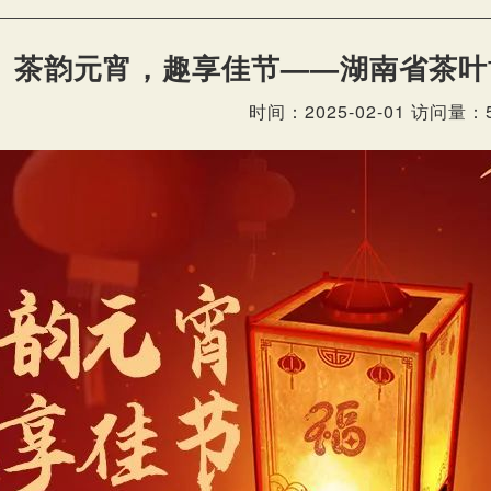
茶韵元宵，趣享佳节——湖南省茶叶
时间：2025-02-01
访问量：5